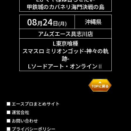
甲鉄城のカバネリ海門決戦の島
08
24
沖縄県
月
日
(月)
アムズエース具志川店
L東京喰種
スマスロ ミリオンゴッド-神々の軌
跡-
Lソードアート・オンラインⅡ
■ エースプロまとめサイト
■ 運営会社
■ お問い合わせ
■ プライバシーポリシー