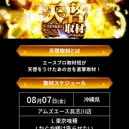
エースプロ取材班が
天啓をうけたあの台を直撃取材！
08
07
沖縄県
月
日
(金)
アムズエース具志川店
L 東京喰種
Lかぐや様は告らせたい